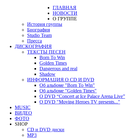
ГЛАВНАЯ
НОВОСТИ
О ГРУППЕ
История группы
Биография
Studio Team
Пресса
ДИСКОГРАФИЯ
ТЕКСТЫ ПЕСЕН
Born To Win
Golden Times
Dangerous and real
Shadow
ИНФОРМАЦИЯ О CD И DVD
Об альбоме "Born To Win"
Об альбоме "Golden Times"
О DVD “Concert at Ice Palace Arena Live”
О DVD "Moving Heroes TV presents..."
MUSIC
ВИДЕО
ФОТО
SHOP
CD и DVD диски
MP3