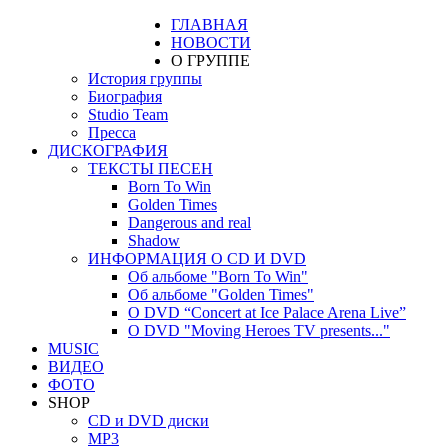
ГЛАВНАЯ
НОВОСТИ
О ГРУППЕ
История группы
Биография
Studio Team
Пресса
ДИСКОГРАФИЯ
ТЕКСТЫ ПЕСЕН
Born To Win
Golden Times
Dangerous and real
Shadow
ИНФОРМАЦИЯ О CD И DVD
Об альбоме "Born To Win"
Об альбоме "Golden Times"
О DVD “Concert at Ice Palace Arena Live”
О DVD "Moving Heroes TV presents..."
MUSIC
ВИДЕО
ФОТО
SHOP
CD и DVD диски
MP3