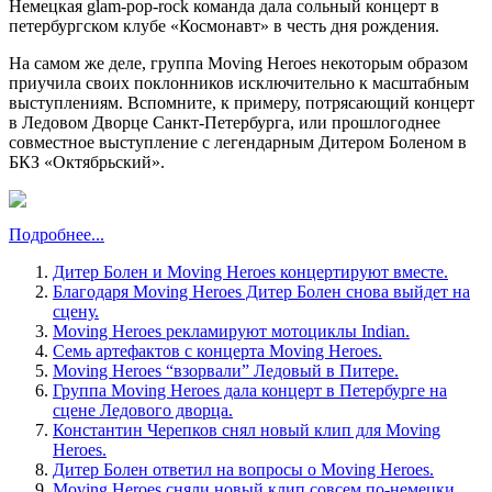
Немецкая glam-pop-rock команда дала сольный концерт в
петербургском клубе «Космонавт» в честь дня рождения.
На самом же деле, группа Moving Heroes некоторым образом
приучила своих поклонников исключительно к масштабным
выступлениям. Вспомните, к примеру, потрясающий концерт
в Ледовом Дворце Санкт-Петербурга, или прошлогоднее
совместное выступление с легендарным Дитером Боленом в
БКЗ «Октябрьский».
Подробнее...
Дитер Болен и Moving Heroes концертируют вместе.
Благодаря Moving Heroes Дитер Болен снова выйдет на
сцену.
Moving Heroes рекламируют мотоциклы Indian.
Семь артефактов с концерта Moving Heroes.
Moving Heroes “взорвали” Ледовый в Питере.
Группа Moving Heroes дала концерт в Петербурге на
сцене Ледового дворца.
Константин Черепков снял новый клип для Moving
Heroes.
Дитер Болен ответил на вопросы о Moving Heroes.
Moving Heroes сняли новый клип совсем по-немецки.