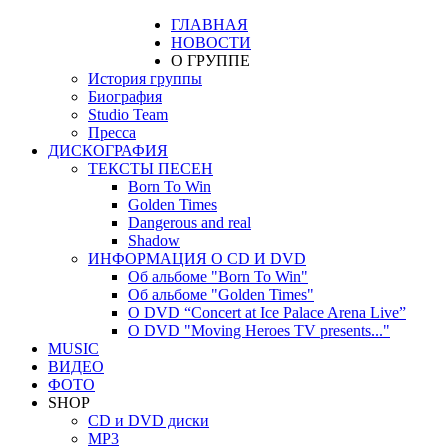
ГЛАВНАЯ
НОВОСТИ
О ГРУППЕ
История группы
Биография
Studio Team
Пресса
ДИСКОГРАФИЯ
ТЕКСТЫ ПЕСЕН
Born To Win
Golden Times
Dangerous and real
Shadow
ИНФОРМАЦИЯ О CD И DVD
Об альбоме "Born To Win"
Об альбоме "Golden Times"
О DVD “Concert at Ice Palace Arena Live”
О DVD "Moving Heroes TV presents..."
MUSIC
ВИДЕО
ФОТО
SHOP
CD и DVD диски
MP3