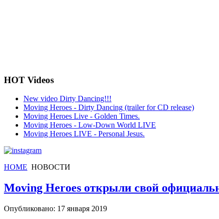
HOT Videos
New video Dirty Dancing!!!
Moving Heroes - Dirty Dancing (trailer for CD release)
Moving Heroes Live - Golden Times.
Moving Heroes - Low-Down World LIVE
Moving Heroes LIVE - Personal Jesus.
HOME
НОВОСТИ
Moving Heroes открыли свой официал
Опубликовано: 17 января 2019