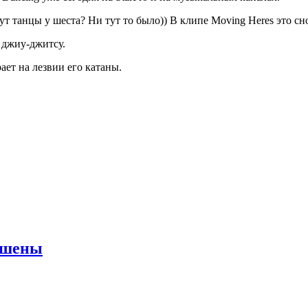
ут танцы у шеста? Ни тут то было)) В клипе Moving Heres это сно
 джиу-джитсу.
ает на лезвии его катаны.
ершены