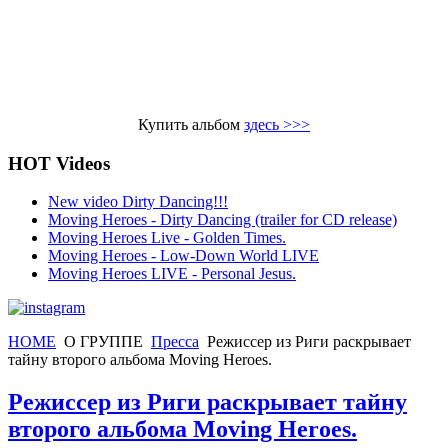
Купить альбом
здесь >>>
HOT Videos
New video Dirty Dancing!!!
Moving Heroes - Dirty Dancing (trailer for CD release)
Moving Heroes Live - Golden Times.
Moving Heroes - Low-Down World LIVE
Moving Heroes LIVE - Personal Jesus.
HOME
О ГРУППЕ
Пресса
Режиссер из Риги раскрывает
тайну второго альбома Moving Heroes.
Режиссер из Риги раскрывает тайну
второго альбома Moving Heroes.