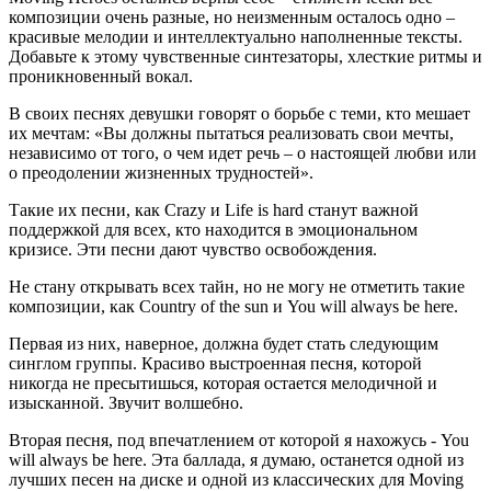
композиции очень разные, но неизменным осталось одно –
красивые мелодии и интеллектуально наполненные тексты.
Добавьте к этому чувственные синтезаторы, хлесткие ритмы и
проникновенный вокал.
В своих песнях девушки говорят о борьбе с теми, кто мешает
их мечтам: «Вы должны пытаться реализовать свои мечты,
независимо от того, о чем идет речь – о настоящей любви или
о преодолении жизненных трудностей».
Такие их песни, как Crazy и Life is hard станут важной
поддержкой для всех, кто находится в эмоциональном
кризисе. Эти песни дают чувство освобождения.
Не стану открывать всех тайн, но не могу не отметить такие
композиции, как Country of the sun и You will always be here.
Первая из них, наверное, должна будет стать следующим
синглом группы. Красиво выстроенная песня, которой
никогда не пресытишься, которая остается мелодичной и
изысканной. Звучит волшебно.
Вторая песня, под впечатлением от которой я нахожусь - You
will always be here. Эта баллада, я думаю, останется одной из
лучших песен на диске и одной из классических для Moving