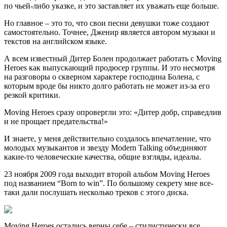
по чьей-либо указке, и это заставляет их уважать еще больше.
Но главное – это то, что свои песни девушки тоже создают
самостоятельно. Точнее, Дженир является автором музыки и
текстов на английском языке.
А всем известный Дитер Болен продолжает работать с Moving
Heroes как выпускающий продюсер группы. И это несмотря
на разговоры о скверном характере господина Болена, с
которым вроде бы никто долго работать не может из-за его
резкой критики.
Moving Heroes сразу опровергли это: «Дитер добр, справедлив
и не прощает предательства!»
И знаете, у меня действительно создалось впечатление, что
молодых музыкантов и звезду Modern Talking объединяют
какие-то человеческие качества, общие взгляды, идеалы.
23 ноября 2009 года выходит второй альбом Moving Heroes
под названием “Born to win”. По большому секрету мне все-
таки дали послушать несколько треков с этого диска.
Moving Heroes остались верны себе – стилистически все