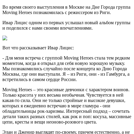
Во время своего выступления в Москве на Дне Города группа
Moving Heroes познакомилась с режиссером из Риги.
Ивар Лицис одним из первых услышал новый альбом группы
и поделился с нами своими впечатлениями.
Вот что рассказывает Ивар Лицис:
- Для меня встреча c группой Moving Heroes стала тем редким
моментом, когда я открыл для себя новую хорошую музыку.
Мы познакомились случайно после концерта ко Дню Города
Москвы, где они выступали. Я – из Риги, они - из Гамбурга, а
встретились в самом сердце России.
Moving Heroes – это красивые девчонки с характером воинов.
Только красота у них весьма необычная. Чувствуется в ней
какая-то сила. Они не только стройные и высокие девушки,
которых я ежедневно встречаю в мире гламура - они
обладательницы рок-харизмы. Интересный подход – сочетать
детали таких разных стилей, как рок и поп: косуха, массивные
цепи, кресты и вещи неоново-розового цвета.
Элан и Дженир выглядят по-своему, причем естественно, а не