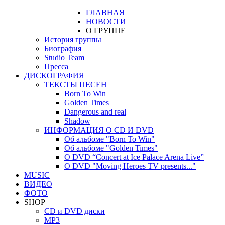
ГЛАВНАЯ
НОВОСТИ
О ГРУППЕ
История группы
Биография
Studio Team
Пресса
ДИСКОГРАФИЯ
ТЕКСТЫ ПЕСЕН
Born To Win
Golden Times
Dangerous and real
Shadow
ИНФОРМАЦИЯ О CD И DVD
Об альбоме "Born To Win"
Об альбоме "Golden Times"
О DVD “Concert at Ice Palace Arena Live”
О DVD "Moving Heroes TV presents..."
MUSIC
ВИДЕО
ФОТО
SHOP
CD и DVD диски
MP3