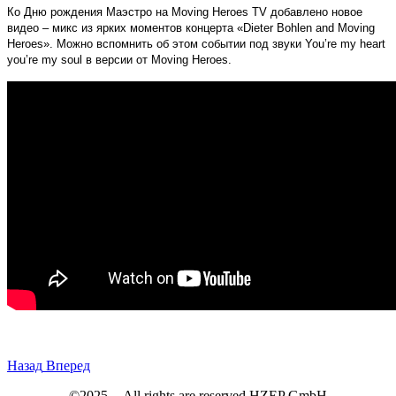
Ко Дню рождения Маэстро на Moving Heroes TV добавлено новое
видео – микс из ярких моментов концерта «Dieter Bohlen and Moving
Heroes». Можно вспомнить об этом событии под звуки You’re my heart
you’re my soul в версии от Moving Heroes.
Назад
Вперед
©2025 - All rights are reserved HZEP GmbH