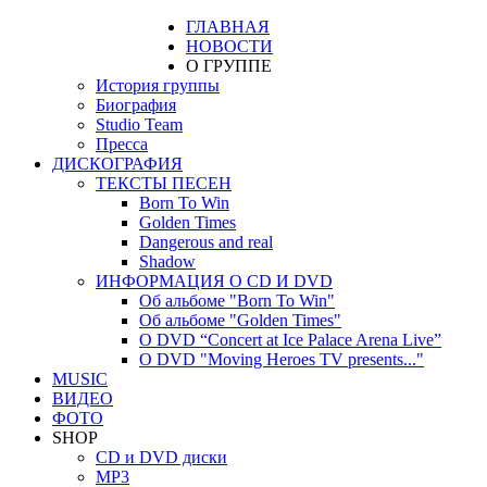
ГЛАВНАЯ
НОВОСТИ
О ГРУППЕ
История группы
Биография
Studio Team
Пресса
ДИСКОГРАФИЯ
ТЕКСТЫ ПЕСЕН
Born To Win
Golden Times
Dangerous and real
Shadow
ИНФОРМАЦИЯ О CD И DVD
Об альбоме "Born To Win"
Об альбоме "Golden Times"
О DVD “Concert at Ice Palace Arena Live”
О DVD "Moving Heroes TV presents..."
MUSIC
ВИДЕО
ФОТО
SHOP
CD и DVD диски
MP3