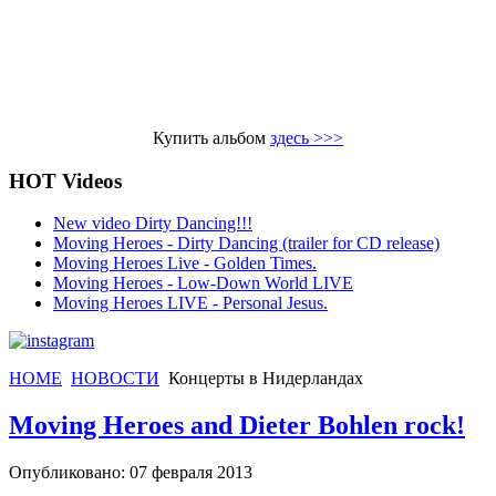
Купить альбом
здесь >>>
HOT Videos
New video Dirty Dancing!!!
Moving Heroes - Dirty Dancing (trailer for CD release)
Moving Heroes Live - Golden Times.
Moving Heroes - Low-Down World LIVE
Moving Heroes LIVE - Personal Jesus.
HOME
НОВОСТИ
Концерты в Нидерландах
Moving Heroes and Dieter Bohlen rock!
Опубликовано: 07 февраля 2013