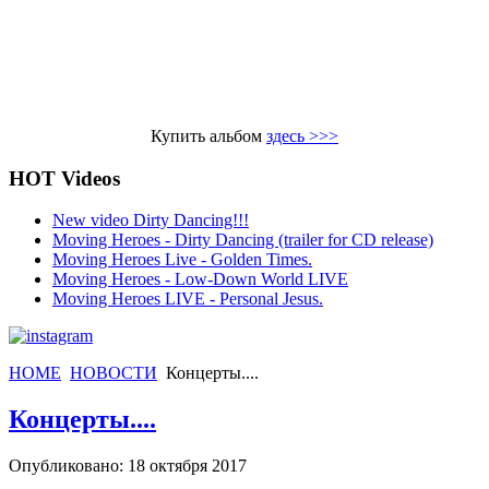
Купить альбом
здесь >>>
HOT Videos
New video Dirty Dancing!!!
Moving Heroes - Dirty Dancing (trailer for CD release)
Moving Heroes Live - Golden Times.
Moving Heroes - Low-Down World LIVE
Moving Heroes LIVE - Personal Jesus.
HOME
НОВОСТИ
Концерты....
Концерты....
Опубликовано: 18 октября 2017