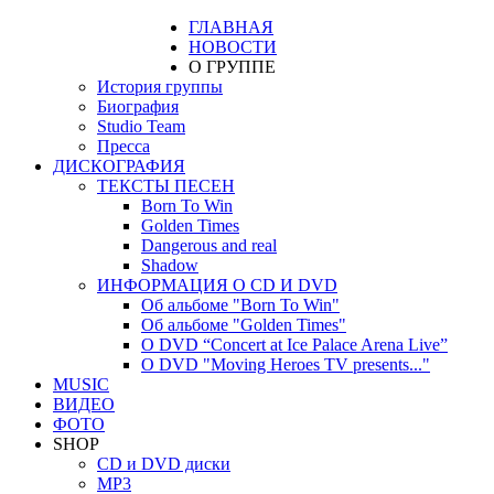
ГЛАВНАЯ
НОВОСТИ
О ГРУППЕ
История группы
Биография
Studio Team
Пресса
ДИСКОГРАФИЯ
ТЕКСТЫ ПЕСЕН
Born To Win
Golden Times
Dangerous and real
Shadow
ИНФОРМАЦИЯ О CD И DVD
Об альбоме "Born To Win"
Об альбоме "Golden Times"
О DVD “Concert at Ice Palace Arena Live”
О DVD "Moving Heroes TV presents..."
MUSIC
ВИДЕО
ФОТО
SHOP
CD и DVD диски
MP3